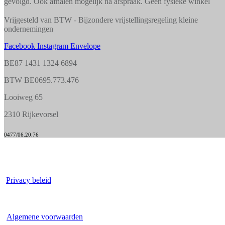
gevolgd. Ook afhalen mogelijk na afspraak. Geen fysieke winkel
Vrijgesteld van BTW - Bijzondere vrijstellingsregeling kleine
ondernemingen
Facebook
Instagram
Envelope
BE87 1431 1324 6894
BTW BE0695.773.476
Looiweg 65
2310 Rijkevorsel
0477/06.20.76
Copyright © 2026 Powerd by Webber ​
Privacy beleid
Algemene voorwaarden