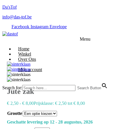
Da'sTof
info@das-tof.be
Facebook
Instagram
Envelope
Menu
Home
Winkel
Over Ons
Mijn account
Search for:
Search Button
Jute zak
€
2,50
-
€
8,00
Prijsklasse: € 2,50 tot € 8,00
Grootte
Geschatte levering op 12 - 28 augustus, 2026