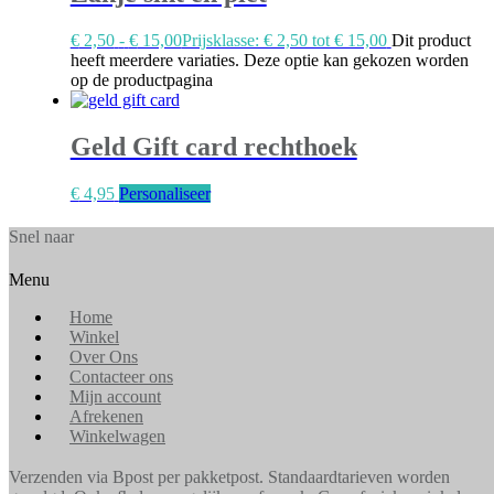
€
2,50
-
€
15,00
Prijsklasse: € 2,50 tot € 15,00
Dit product
heeft meerdere variaties. Deze optie kan gekozen worden
op de productpagina
Geld Gift card rechthoek
€
4,95
Personaliseer
Snel naar
Menu
Home
Winkel
Over Ons
Contacteer ons
Mijn account
Afrekenen
Winkelwagen
Verzenden via Bpost per pakketpost. Standaardtarieven worden