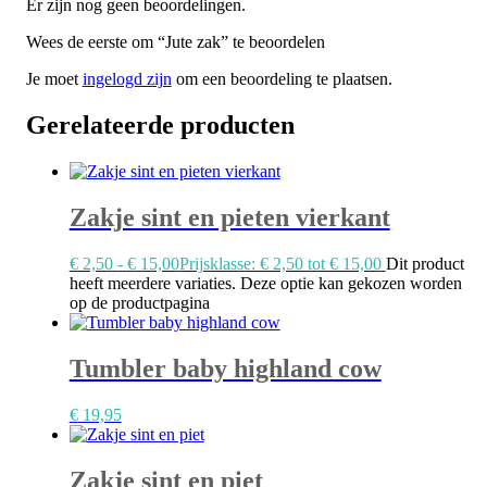
Er zijn nog geen beoordelingen.
Wees de eerste om “Jute zak” te beoordelen
Je moet
ingelogd zijn
om een beoordeling te plaatsen.
Gerelateerde producten
Zakje sint en pieten vierkant
€
2,50
-
€
15,00
Prijsklasse: € 2,50 tot € 15,00
Dit product
heeft meerdere variaties. Deze optie kan gekozen worden
op de productpagina
Tumbler baby highland cow
€
19,95
Zakje sint en piet