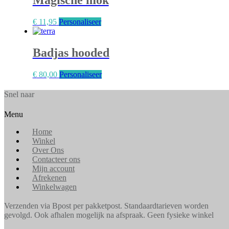
€
11,95
Personaliseer
Badjas hooded
€
80,00
Personaliseer
Snel naar
Menu
Home
Winkel
Over Ons
Contacteer ons
Mijn account
Afrekenen
Winkelwagen
Verzenden via Bpost per pakketpost. Standaardtarieven worden
gevolgd. Ook afhalen mogelijk na afspraak. Geen fysieke winkel