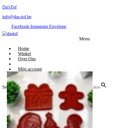
Da'sTof
info@das-tof.be
Facebook
Instagram
Envelope
Menu
Home
Winkel
Over Ons
Mijn account
Search for:
Search Button