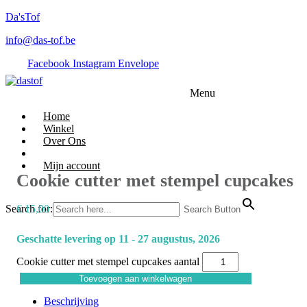
Da'sTof
info@das-tof.be
Facebook
Instagram
Envelope
Menu
Home
Winkel
Over Ons
Mijn account
Cookie cutter met stempel cupcakes
Search for:
€
15,00
Search Button
Geschatte levering op 11 - 27 augustus, 2026
Cookie cutter met stempel cupcakes aantal
Toevoegen aan winkelwagen
Beschrijving